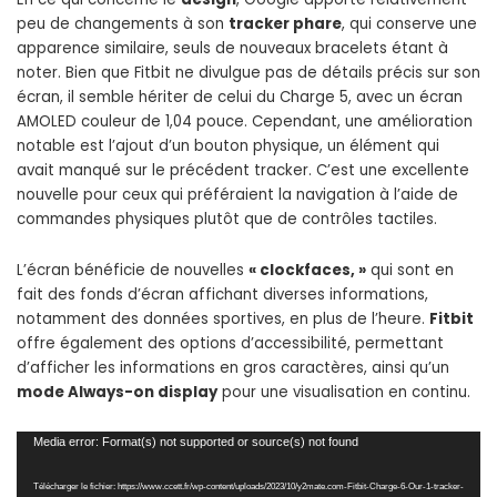
peu de changements à son
tracker phare
, qui conserve une
apparence similaire, seuls de nouveaux bracelets étant à
noter. Bien que Fitbit ne divulgue pas de détails précis sur son
écran, il semble hériter de celui du Charge 5, avec un écran
AMOLED couleur de 1,04 pouce. Cependant, une amélioration
notable est l’ajout d’un bouton physique, un élément qui
avait manqué sur le précédent tracker. C’est une excellente
nouvelle pour ceux qui préféraient la navigation à l’aide de
commandes physiques plutôt que de contrôles tactiles.
L’écran bénéficie de nouvelles
« clockfaces, »
qui sont en
fait des fonds d’écran affichant diverses informations,
notamment des données sportives, en plus de l’heure.
Fitbit
offre également des options d’accessibilité, permettant
d’afficher les informations en gros caractères, ainsi qu’un
mode Always-on display
pour une visualisation en continu.
Lecteur
Media error: Format(s) not supported or source(s) not found
vidéo
Télécharger le fichier: https://www.ccett.fr/wp-content/uploads/2023/10/y2mate.com-Fitbit-Charge-6-Our-1-tracker-